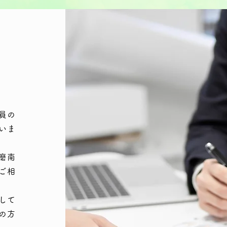
員の
いま
磨南
ご相
して
の方