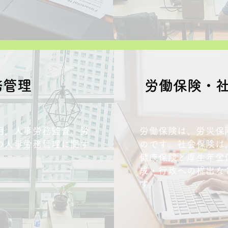
務管理
​労働保険・
用、人事労務監査、労
​労働保険は、労災
の人事労務管理に関す
のです。社会保険は
。
健康保険と厚生年金
成・行政への提出な
す。