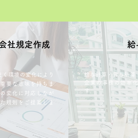
種会社規定作成
​
まく環境の変化により
給与計算・
賞与計算
企業の事務の効率
重要な意味を持ちま
す。
の変化に対応しなが
た規則をご提案しま